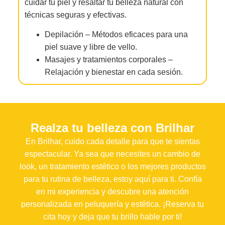
cuidar tu piel y resaltar tu belleza natural con
técnicas seguras y efectivas.
Depilación – Métodos eficaces para una
piel suave y libre de vello.
Masajes y tratamientos corporales –
Relajación y bienestar en cada sesión.
Realza tu belleza con Brilhar
En Brilhar, cuido cada detalle para que te sientas
espectacular. Ya sea que necesites un cambio de
look, un tratamiento estético o los mejores productos
para tu rutina de belleza, estoy aquí para ti. Confía
en mi experiencia y descubre una atención
personalizada en peluquería y estética. ¡Reserva tu
cita hoy y deja que tu brillo hable por ti!