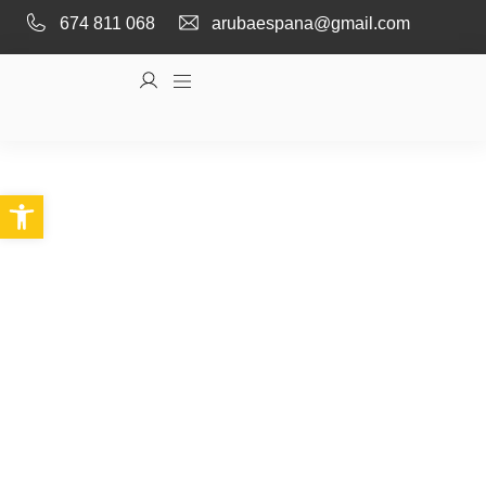
674 811 068
arubaespana@gmail.com
Abrir barra de herramientas
Servicios de peluquería
y estética para realzar tu
belleza
En Brilhar, te ofrezco una amplia gama de
servicios diseñados para cuidar tu cabello, uñas y
piel. Utilizo técnicas innovadoras y productos de
alta calidad para darte resultados impecables. Ya
sea que busques un cambio de look, un
tratamiento estético o una manicura perfecta,
estoy aquí para ti.